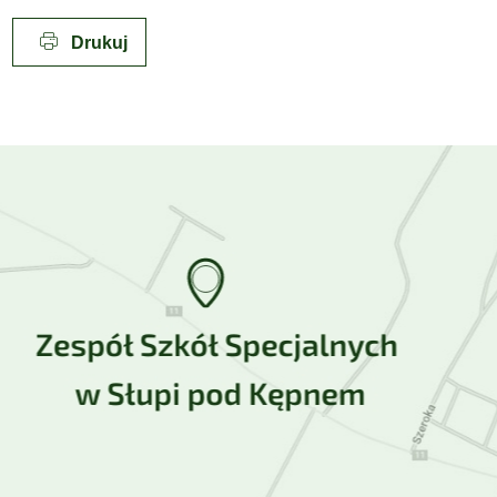
Drukuj
Lokalizacja w Google Maps