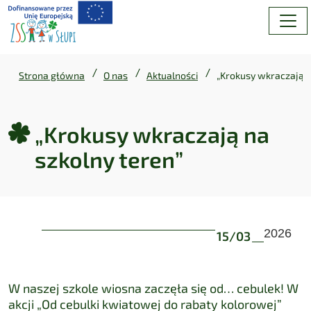
/
/
/
Strona główna
O nas
Aktualności
„Krokusy wkraczają n
„Krokusy wkraczają na
szkolny teren”
„Krokusy wkraczają na szkoln
2026
15
/
03
W naszej szkole wiosna zaczęła się od… cebulek! W
akcji „Od cebulki kwiatowej do rabaty kolorowej”