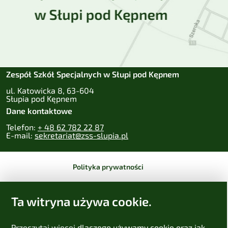
Zespół Szkół Specjalnych w Słupi pod Kępnem
ul. Katowicka 8, 63-604
Słupia pod Kępnem
Dane kontaktowe
Telefon:
+ 48 62 782 22 87
E-mail:
sekretariat@zss-slupia.pl
Polityka prywatności
Zastrzeżenia prawne
Ta witryna używa cookie.
Deklaracja dostępności
Przeczytaj więcej
dlaczego używamy cookie oraz jak