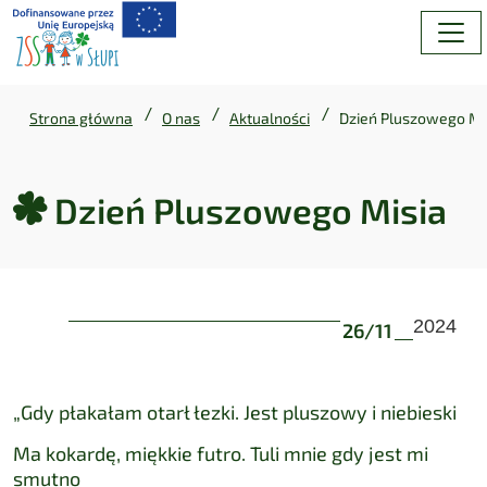
/
/
/
Strona główna
O nas
Aktualności
Dzień Pluszowego Mi
Dzień Pluszowego Misia
Dzień Pluszowego Misia
2024
26
/
11
„Gdy płakałam otarł łezki. Jest pluszowy i niebieski
Ma kokardę, miękkie futro. Tuli mnie gdy jest mi
smutno