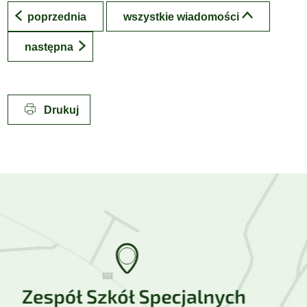
poprzednia
wszystkie wiadomości
następna
Drukuj
Lokalizacja w Google Maps