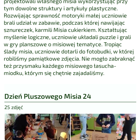
projektowali własnego misia wykorzystując przy
tym dowolne struktury i artykuły plastyczne.
Rozwijając sprawność motoryki małej uczniowie
brali udział w zabawie, podczas której nawijając
sznureczek, karmili Misia cukierkiem. Kształtując
myślenie logiczne, uczniowie układali puzzle i grali
w gry planszowe o misiowej tematyce. Tropiąc
ślady misia, uczniowie dotarli do fotobudki, w której
robiliśmy pamiątkowe zdjęcia. Nie mogło zabraknąć
też przysmaku każdego mis
iowego łasucha-
miodku, którym się chętnie zajadaliśmy.
Dzień Pluszowego Misia 24
25 zdjęć