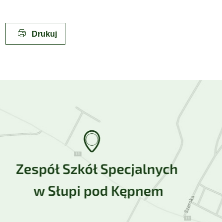
Drukuj
Lokalizacja w Google Maps