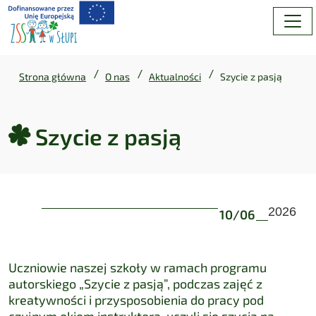
/
/
/
Strona główna
O nas
Aktualności
Szycie z pasją
Szycie z pasją
Szycie z pasją
2026
10
/
06
Uczniowie naszej szkoły w ramach programu
autorskiego „Szycie z pasją”, podczas zajęć z
kreatywności i przysposobienia do pracy pod
czujnym okiem instruktora, uczyli się szycia na